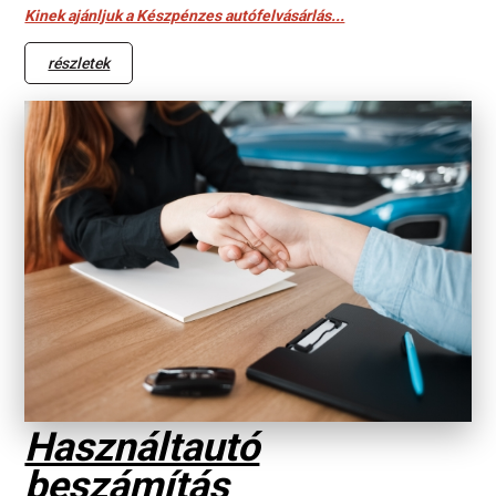
Kinek ajánljuk a Készpénzes autófelvásárlás...
részletek
Használtautó
beszámítás