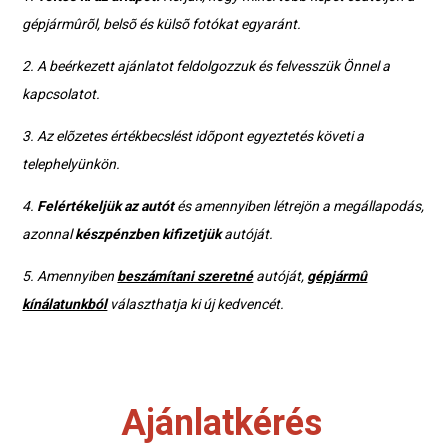
gépjármûrõl, belsõ és külsõ fotókat egyaránt.
2. A beérkezett ajánlatot feldolgozzuk és felvesszük Önnel a
kapcsolatot.
3. Az elõzetes értékbecslést idõpont egyeztetés követi a
telephelyünkön.
4.
Felértékeljük az autót
és amennyiben létrejön a megállapodás,
azonnal
készpénzben kifizetjük
autóját.
5. Amennyiben
beszámítani szeretné
autóját,
gépjármû
kínálatunkból
választhatja ki új kedvencét.
Ajánlatkérés