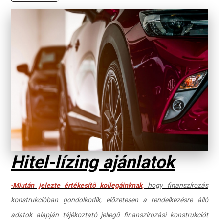
Hitel-lízing ajánlatok
-
Miután jelezte értékesítõ kollegáinknak
,
hogy finanszírozás
konstrukcióban gondolkodik, elõzetesen a rendelkezésre álló
adatok alapján tájékoztató jellegû finanszírozási konstrukciót