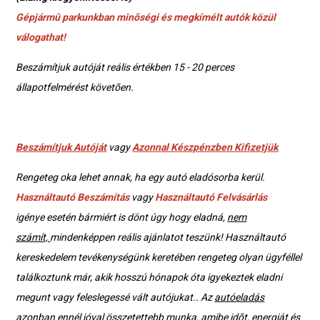
Gépjármû parkunkban minõségi és megkímélt autók közül
válogathat!
Beszámítjuk autóját reális értékben 15 - 20 perces
állapotfelmérést követõen.
Beszámítjuk Autóját
vagy
Azonnal Készpénzben Kifizetjük
Rengeteg oka lehet annak, ha egy autó eladósorba kerül.
Használtautó Beszámítás
vagy
Használtautó Felvásárlás
igénye esetén bármiért is dönt úgy hogy eladná,
nem
számít,
mindenképpen reális ajánlatot teszünk! Használtautó
kereskedelem tevékenységünk keretében rengeteg olyan ügyféllel
találkoztunk már, akik hosszú hónapok óta igyekeztek eladni
megunt vagy feleslegessé vált autójukat.. Az
autóeladás
azonban ennél jóval összetettebb munka, amibe idõt, energiát és