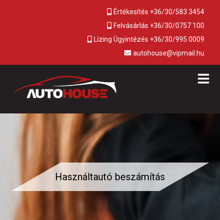
Értékesítés +36/30/583 3454
Felvásárlás +36/30/0757 100
Lízing Ügyintézés +36/30/995 0009
autohouse@vipmail.hu
Használtautó beszámítás