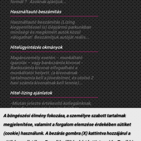
formát ? Azoknak ajánljuk...
Használtautó beszámítás
Használtautó beszámítás (Lízing
kiegyenlítéssel is) Gépjármû parkunkban
minõségi és megkímélt autók közül
válogathat! Beszámítjuk autóját reális...
Hitelügyintézés okmányok
Magánszemély esetén: - munkáltató
igazolás – vagy bankszámla kivonat -
Bankszámla kivonat elfogadható a
munkáltatói helyett. (a kivonatnak
tartalmaznia kell a jövedelmet, és utolsó 2
havi számla kivonatnak kell lennie)...
Hitel-lízing ajánlatok
-Miután jelezte értékesítõ kollegáinknak,
hogy finanszírozás konstrukcióban
gondolkodik, elõzetesen a rendelkezésre
A böngészési élmény fokozása, a személyre szabott tartalmak
álló adatok alapján tájékoztató jellegû
finanszírozási konstrukciót...
megjelenítése, valamint a forgalom elemzése érdekében sütiket
(cookie) használunk. A bezárás gombra (X) kattintva hozzájárul a
Adatvédelmi Tájékoztató