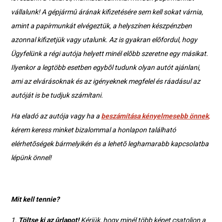
vállalunk! A gépjármû árának kifizetésére sem kell sokat várnia,
amint a papírmunkát elvégeztük, a helyszínen készpénzben
azonnal kifizetjük vagy utalunk. Az is gyakran elõfordul, hogy
Ügyfelünk a régi autója helyett minél elõbb szeretne egy másikat.
Ilyenkor a legtöbb esetben egybõl tudunk olyan autót ajánlani,
ami az elvárásoknak és az igényeknek megfelel és ráadásul az
autóját is be tudjuk számítani.
Ha eladó az autója vagy ha a
beszámítása kényelmesebb önnek
,
kérem keress minket bizalommal a honlapon található
elérhetõségek bármelyikén és a lehetõ leghamarabb kapcsolatba
lépünk önnel!
Mit kell tennie?
1.
Töltse ki az ûrlapot!
Kérjük, hogy minél több képet csatoljon a