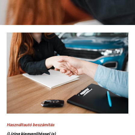
Használtautó beszámítás
(Lízing kiegyenlítéssel is)