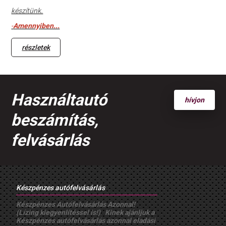
készítünk.
-
Amennyiben...
részletek
Használtautó
hívjon
beszámítás,
felvásárlás
Készpénzes autófelvásárlás
Készpénzes Autófelvásárlás Azonnal!
(Lízing kiegyenlítéssel is!) Kinek ajánljuk a
Készpénzes autófelvásárlás azonnal eladási