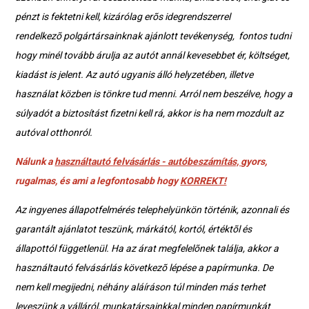
pénzt is fektetni kell, kizárólag erõs idegrendszerrel
rendelkezõ polgártársainknak ajánlott tevékenység, fontos tudni
hogy minél tovább árulja az autót annál kevesebbet ér, költséget,
kiadást is jelent. Az autó ugyanis álló helyzetében, illetve
használat közben is tönkre tud menni. Arról nem beszélve, hogy a
súlyadót a biztosítást fizetni kell rá, akkor is ha nem mozdult az
autóval otthonról.
Nálunk a
használtautó felvásárlás - autóbeszámítás,
gyors,
rugalmas, és ami a legfontosabb hogy
KORREKT!
Az ingyenes állapotfelmérés telephelyünkön történik, azonnali és
garantált ajánlatot teszünk, márkától, kortól, értéktõl és
állapottól függetlenül. Ha az árat megfelelõnek találja, akkor a
használtautó felvásárlás következõ lépése a papírmunka. De
nem kell megijedni, néhány aláíráson túl minden más terhet
leveszünk a válláról, munkatársainkkal minden papírmunkát