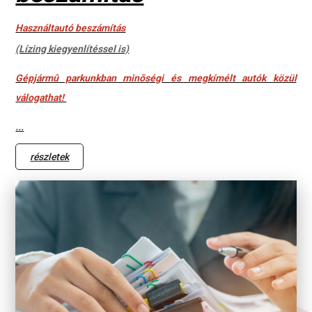
Használtautó beszámítás
(Lízing kiegyenlítéssel is)
Gépjármû parkunkban minõségi és megkímélt autók közül
válogathat!
...
részletek