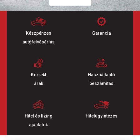
Készpénzes
Garancia
autófelvásárlás
Korrekt
Használtautó
árak
beszámítás
Hitel és lízing
Hitelügyintézés
ajánlatok