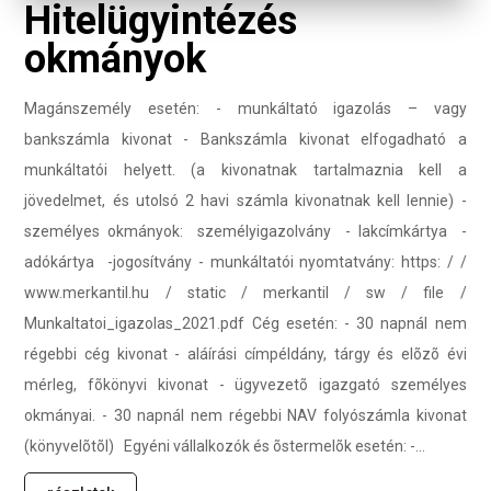
Hitelügyintézés
okmányok
Magánszemély esetén: - munkáltató igazolás – vagy
bankszámla kivonat - Bankszámla kivonat elfogadható a
munkáltatói helyett. (a kivonatnak tartalmaznia kell a
jövedelmet, és utolsó 2 havi számla kivonatnak kell lennie) -
személyes okmányok: személyigazolvány - lakcímkártya -
adókártya -jogosítvány - munkáltatói nyomtatvány: https: / /
www.merkantil.hu / static / merkantil / sw / file /
Munkaltatoi_igazolas_2021.pdf Cég esetén: - 30 napnál nem
régebbi cég kivonat - aláírási címpéldány, tárgy és elõzõ évi
mérleg, fõkönyvi kivonat - ügyvezetõ igazgató személyes
okmányai. - 30 napnál nem régebbi NAV folyószámla kivonat
(könyvelõtõl) Egyéni vállalkozók és õstermelõk esetén: -...