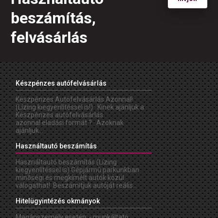
beszámítás,
felvásárlás
Készpénzes autófelvásárlás
Készpénzes Autófelvásárlás Azonnal!
(Lízing kiegyenlítéssel is!) Kinek ajánljuk a
Készpénzes autófelvásárlás
azonnal eladási formát ? Azoknak
ajánljuk...
Használtautó beszámítás
Használtautó beszámítás (Lízing
kiegyenlítéssel is) Gépjármû parkunkban
minõségi és megkímélt autók közül
válogathat! Beszámítjuk autóját reális...
Hitelügyintézés okmányok
Magánszemély esetén: - munkáltató