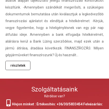
adatok alapján tájékoztató jellegû finanszírozási konstrukciót
készítünk. -Amennyiben szándékát megerõsíti, a szükséges
dokumentumok bemutatása után kiválasztjuk a legkedvezõbb
finanszírozási ajánlatot és elindítjuk a hitelkérelmet. -Kérjük,
vegye figyelembe, hogy a hiteligénylésnek van egy pár nap
átfutási ideje. Amennyiben a bank elfogadja hitelkérelmét,
aláírásra kerül a Bank Lízing szerzõdése, majd ezek után a
jármû átírása, átadása következik. FINANSZÍROZÁS: Milyen
gépjármûveket finanszírozunk? Új és használt...
részletek
Szolgáltatásaink
Kérdése van?
Hívjon minket : Értékesítés: +36/30/5833454 Felvásárlás: