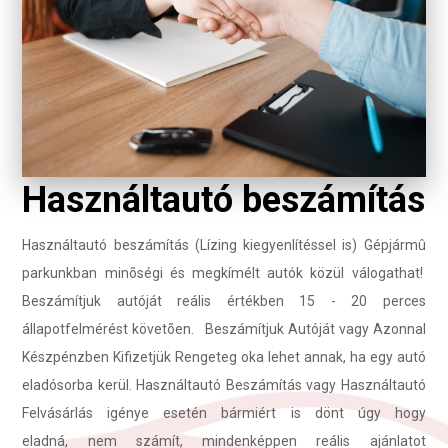
Használtautó beszámítás
Használtautó beszámítás (Lízing kiegyenlítéssel is) Gépjármû
parkunkban minõségi és megkímélt autók közül válogathat!
Beszámítjuk autóját reális értékben 15 - 20 perces
állapotfelmérést követõen. Beszámítjuk Autóját vagy Azonnal
Készpénzben Kifizetjük Rengeteg oka lehet annak, ha egy autó
eladósorba kerül. Használtautó Beszámítás vagy Használtautó
Felvásárlás igénye esetén bármiért is dönt úgy hogy
eladná, nem számít, mindenképpen reális ajánlatot