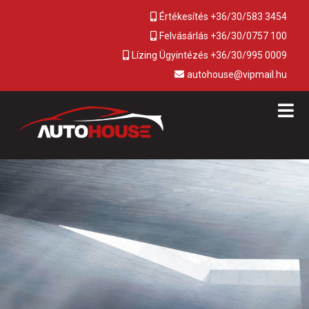
Értékesítés +36/30/583 3454
Felvásárlás +36/30/0757 100
Lízing Ügyintézés +36/30/995 0009
autohouse@vipmail.hu