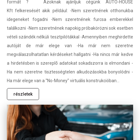
formát ? Azoknak ajánljuk cégünk AUTO-HOUSE
Kft felkeresését akik például: -Nem szeretnének otthonukba
idegeneket fogadni -Nem szeretnének furcsa emberekkel
találkozni -Nem szeretnének napokig próbakörözni sok esetben
vételi szándék nélküli tesztpilótákkal -Amennyiben meghirdette
autóját de már elege van -Ha már nem szeretne
megválaszolhatatlan kérdéseket hallgatni -Ha nincs már kedve
a hirdetésben is szereplõ adatokat sokadszorra is elmondani -
Ha nem szeretne tisztességtelen alkudozásokba bonyolódni -
Ha már elege van a ''No-Money" virtuális konstrukcióban...
részletek