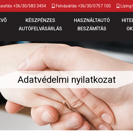
kesítés +36/30/583 3454
Felvásárlás +36/30/0757 100
Lízing
ÉVÕ
KÉSZPÉNZES
HASZNÁLTAUTÓ
HITE
AUTÓFELVÁSÁRLÁS
BESZÁMÍTÁS
OK
Adatvédelmi nyilatkozat