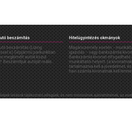
utó beszámítás
Hitelügyintézés okmányok
utó beszámítás (Lízing
Magánszemély esetén: - munkált
éssel is) Gépjármû parkunkban
igazolás – vagy bankszámla kivon
és megkímélt autók közül
Bankszámla kivonat elfogadható 
! Beszámítjuk autóját reális...
munkáltatói helyett. (a kivonatnak
tartalmaznia kell a jövedelmet, és
havi számla kivonatnak kell lennie)
, képek leírások tájékoztató jellegűek, és nem minősülnek ajánlattételnek, az es