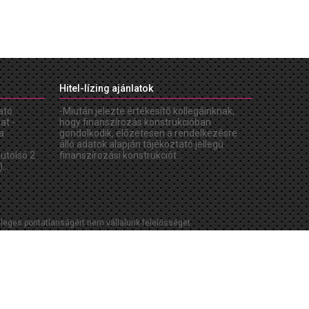
Hitel-lízing ajánlatok
ató
-Miután jelezte értékesítõ kollegáinknak,
at -
hogy finanszírozás konstrukcióban
a
gondolkodik, elõzetesen a rendelkezésre
álló adatok alapján tájékoztató jellegû
 utolsó 2
finanszírozási konstrukciót...
...
etleges pontatlanságért nem vállalunk felelősséget.