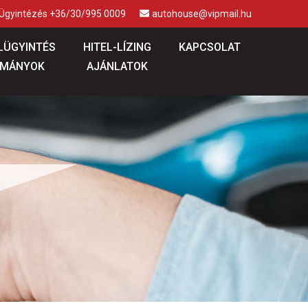
 Ügyintézés +36/30/995 0009
autohouse@vipmail.hu
LÜGYINTÉS
HITEL-LÍZING
KAPCSOLAT
MÁNYOK
AJÁNLATOK