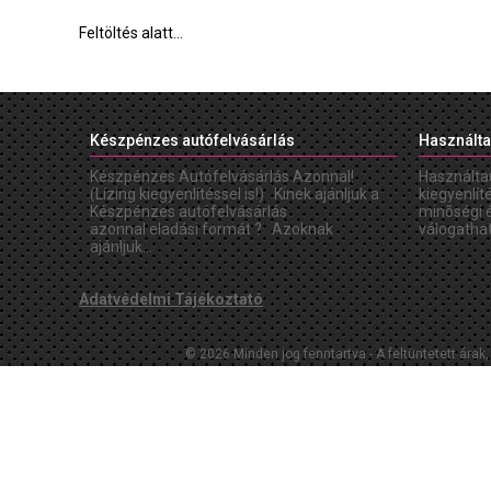
Feltöltés alatt...
Készpénzes autófelvásárlás
Használta
Készpénzes Autófelvásárlás Azonnal!
Használta
(Lízing kiegyenlítéssel is!) Kinek ajánljuk a
kiegyenlít
Készpénzes autófelvásárlás
minõségi 
azonnal eladási formát ? Azoknak
válogathat
ajánljuk...
Adatvédelmi Tájékoztató
© 2026 Minden jog fenntartva - A feltüntetett árak