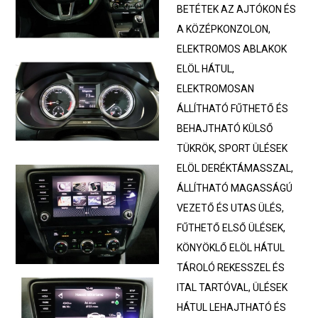
BETÉTEK AZ AJTÓKON ÉS
A KÖZÉPKONZOLON,
ELEKTROMOS ABLAKOK
ELÖL HÁTUL,
ELEKTROMOSAN
ÁLLÍTHATÓ FŰTHETŐ ÉS
BEHAJTHATÓ KÜLSŐ
TÜKRÖK, SPORT ÜLÉSEK
ELÖL DERÉKTÁMASSZAL,
ÁLLÍTHATÓ MAGASSÁGÚ
VEZETŐ ÉS UTAS ÜLÉS,
FŰTHETŐ ELSŐ ÜLÉSEK,
KÖNYÖKLŐ ELÖL HÁTUL
TÁROLÓ REKESSZEL ÉS
ITAL TARTÓVAL, ÜLÉSEK
HÁTUL LEHAJTHATÓ ÉS