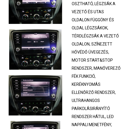
OSZTHATÓ, LÉGZSÁK A
VEZETŐ ÉS UTAS
OLDALON FÜGGÖNY ÉS
OLDAL LÉGZSÁKOK,
TÉRDLÉGZSÁK A VEZETŐ
OLDALON, SZÍNEZETT
HŐVÉDŐ ÜVEGEZÉS,
MOTOR START&STOP
RENDSZER, MANŐVEREZŐ
FÉK FUNKCIÓ,
KERÉKNYOMÁS
ELLENŐRZŐ RENDSZER,
ULTRAHANGOS
PARKOLÁSIRÁNYÍTÓ
RENDSZER HÁTUL, LED
NAPPALI MENETFÉNY,