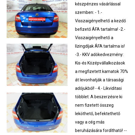
készpénzes vásárlással
szemben: - 1.-
Visszaigényelhető a kezdő
befizető ÁFA tartalma! -2.-
Visszaigényelhető a
lízingdíjak ÁFA tartalma is!
-3.- KKV adókedvezmény:
Kis-és Középvállalkozások
a megfizetett kamatok 70%
át levonhatják a társasági
adójukból! - 4.- Likviditasi
többlet: A beszerzésre ki
nem fizetett összeg
leköthető, befektethető
vagy a cég más
beruházására fordítható! --