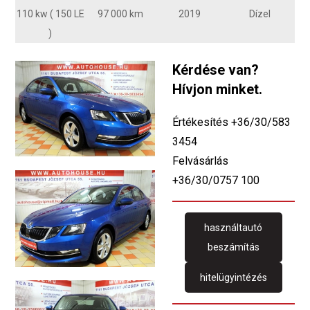
110 kw ( 150 LE
97 000 km
2019
Dízel
)
Kérdése van?
Hívjon minket.
Értékesítés +36/30/583
3454
Felvásárlás
+36/30/0757 100
használtautó
beszámítás
hitelügyintézés