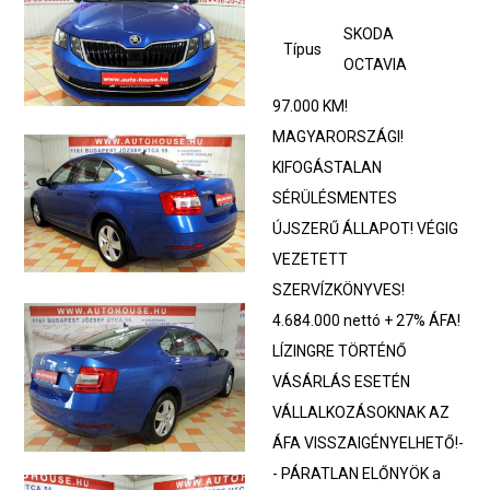
SKODA
Típus
OCTAVIA
97.000 KM!
MAGYARORSZÁGI!
KIFOGÁSTALAN
SÉRÜLÉSMENTES
ÚJSZERŰ ÁLLAPOT! VÉGIG
VEZETETT
SZERVÍZKÖNYVES!
4.684.000 nettó + 27% ÁFA!
LÍZINGRE TÖRTÉNŐ
VÁSÁRLÁS ESETÉN
VÁLLALKOZÁSOKNAK AZ
ÁFA VISSZAIGÉNYELHETŐ!-
- PÁRATLAN ELŐNYÖK a