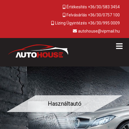
Értékesítés +36/30/583 3454
Felvásárlás +36/30/0757 100
Lízing Ügyintézés +36/30/995 0009
autohouse@vipmail.hu
Használtautó