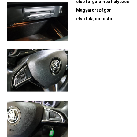
elsõ forgalomba helyezés
Magyarországon
elsõ tulajdonostól