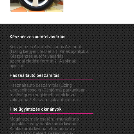
Készpénzes autófelvásárlás
Készpénzes Autófelvásárlás Azonnal!
(Lízing kiegyenlítéssel is!) Kinek ajánljuk a
Készpénzes autófelvásárlás
azonnal eladási formát ? Azoknak
ajánljuk...
Használtautó beszámítás
Használtautó beszámítás (Lízing
kiegyenlítéssel is) Gépjármû parkunkban
minõségi és megkímélt autók közül
válogathat! Beszámítjuk autóját reális...
Hitelügyintézés okmányok
Magánszemély esetén: - munkáltató
igazolás – vagy bankszámla kivonat -
Bankszámla kivonat elfogadható a
munkáltatói helyett. (a kivonatnak