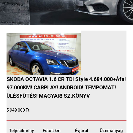
SKODA OCTAVIA 1.6 CR TDI Style 4.684.000+Áfa!
97.000KM! CARPLAY! ANDROID! TEMPOMAT!
ÜLÉSFŰTÉS! MAGYAR! SZ.KÖNYV
5 949 000 Ft
Teljesítmény
Futott km
Évjárat
Üzemanyag