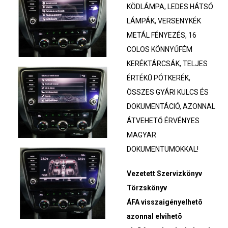
KÖDLÁMPA, LEDES HÁTSÓ
LÁMPÁK, VERSENYKÉK
METÁL FÉNYEZÉS, 16
COLOS KÖNNYŰFÉM
KERÉKTÁRCSÁK, TELJES
ÉRTÉKŰ PÓTKERÉK,
ÖSSZES GYÁRI KULCS ÉS
DOKUMENTÁCIÓ, AZONNAL
ÁTVEHETŐ ÉRVÉNYES
MAGYAR
DOKUMENTUMOKKAL!
Vezetett Szervizkönyv
Törzskönyv
ÁFA visszaigényelhetõ
azonnal elvihetõ