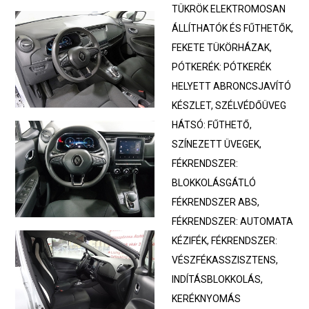
TÜKRÖK ELEKTROMOSAN
ÁLLÍTHATÓK ÉS FŰTHETŐK,
FEKETE TÜKÖRHÁZAK,
PÓTKERÉK: PÓTKERÉK
HELYETT ABRONCSJAVÍTÓ
KÉSZLET, SZÉLVÉDŐÜVEG
HÁTSÓ: FŰTHETŐ,
SZÍNEZETT ÜVEGEK,
FÉKRENDSZER:
BLOKKOLÁSGÁTLÓ
FÉKRENDSZER ABS,
FÉKRENDSZER: AUTOMATA
KÉZIFÉK, FÉKRENDSZER:
VÉSZFÉKASSZISZTENS,
INDÍTÁSBLOKKOLÁS,
KERÉKNYOMÁS