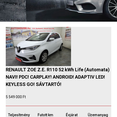
RENAULT ZOE Z.E. R110 52 kWh Life (Automata)
NAVI! PDC! CARPLAY! ANDROID! ADAPTIV LED!
KEYLESS GO! SÁVTARTÓ!
5 549 000 Ft
Teljesítmény
Futott km
Évjárat
Üzemanyag