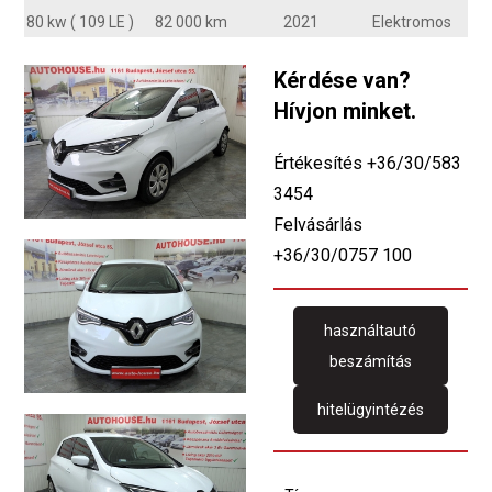
80 kw ( 109 LE )
82 000 km
2021
Elektromos
Kérdése van?
Hívjon minket.
Értékesítés +36/30/583
3454
Felvásárlás
+36/30/0757 100
használtautó
beszámítás
hitelügyintézés