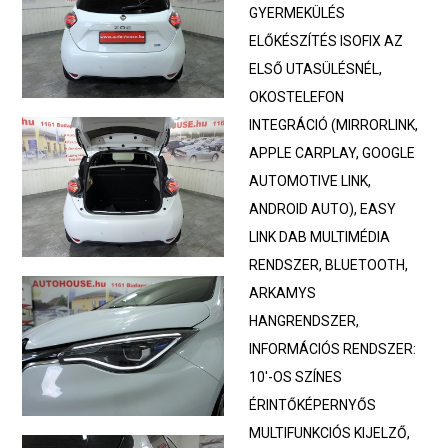
GYERMEKÜLÉS
ELŐKÉSZÍTÉS ISOFIX AZ
ELSŐ UTASÜLÉSNÉL,
OKOSTELEFON
INTEGRÁCIÓ (MIRRORLINK,
APPLE CARPLAY, GOOGLE
AUTOMOTIVE LINK,
ANDROID AUTO), EASY
LINK DAB MULTIMÉDIA
RENDSZER, BLUETOOTH,
ARKAMYS
HANGRENDSZER,
INFORMÁCIÓS RENDSZER:
10'-OS SZÍNES
ÉRINTŐKÉPERNYŐS
MULTIFUNKCIÓS KIJELZŐ,