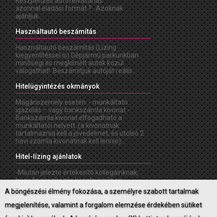
Készpénzes autófelvásárlás
azonnal eladási formát ? Azoknak
ajánljuk...
Használtautó beszámítás
Használtautó beszámítás (Lízing
kiegyenlítéssel is) Gépjármû parkunkban
minõségi és megkímélt autók közül
válogathat! Beszámítjuk autóját reális...
Hitelügyintézés okmányok
Magánszemély esetén: - munkáltató
igazolás – vagy bankszámla kivonat -
Bankszámla kivonat elfogadható a
munkáltatói helyett. (a kivonatnak
tartalmaznia kell a jövedelmet, és utolsó 2
havi számla kivonatnak kell lennie)...
Hitel-lízing ajánlatok
-Miután jelezte értékesítõ kollegáinknak,
hogy finanszírozás konstrukcióban
gondolkodik, elõzetesen a rendelkezésre
A böngészési élmény fokozása, a személyre szabott tartalmak
álló adatok alapján tájékoztató jellegû
finanszírozási konstrukciót...
megjelenítése, valamint a forgalom elemzése érdekében sütiket