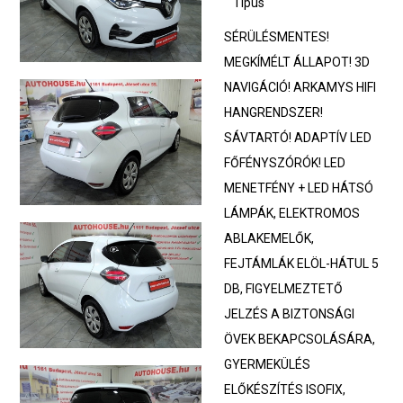
Típus
SÉRÜLÉSMENTES!
MEGKÍMÉLT ÁLLAPOT! 3D
NAVIGÁCIÓ! ARKAMYS HIFI
HANGRENDSZER!
SÁVTARTÓ! ADAPTÍV LED
FŐFÉNYSZÓRÓK! LED
MENETFÉNY + LED HÁTSÓ
LÁMPÁK, ELEKTROMOS
ABLAKEMELŐK,
FEJTÁMLÁK ELÖL-HÁTUL 5
DB, FIGYELMEZTETŐ
JELZÉS A BIZTONSÁGI
ÖVEK BEKAPCSOLÁSÁRA,
GYERMEKÜLÉS
ELŐKÉSZÍTÉS ISOFIX,