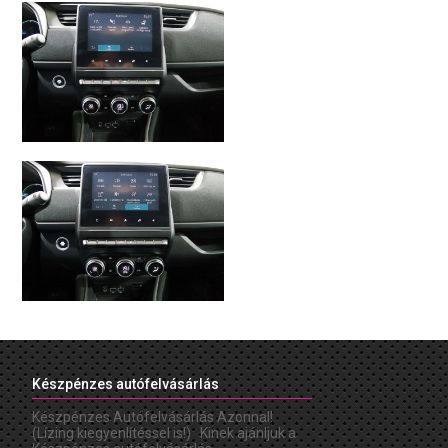
Készpénzes autófelvásárlás
Készpénzes Autófelvásárlás Azonnal!
(Lízing kiegyenlítéssel is!) Kinek ajánljuk a