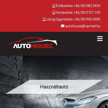
Értékesítés +36/30/583 3454
Felvásárlás +36/30/0757 100
Lízing Ügyintézés +36/30/995 0009
autohouse@vipmail.hu
Használtautó