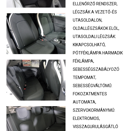
ELLENŐRZŐ RENDSZER,
LÉGZSÁK A VEZETŐ-ÉS
UTASOLDALON,
OLDALLÉGZSÁKOK ELÖL,
UTASOLDALI LÉGZSÁK:
KIKAPCSOLHATÓ,
PÓTFÉKLÁMPA HARMADIK
FÉKLÁMPA,
SEBESSÉGSZABÁLYOZÓ
TEMPOMAT,
SEBESSÉGVÁLTÓMŰ:
FOKOZATMENTES
AUTOMATA,
SZERVOKORMÁNYMŰ:
ELEKTROMOS,
VISSZAGURULÁSGÁTLÓ