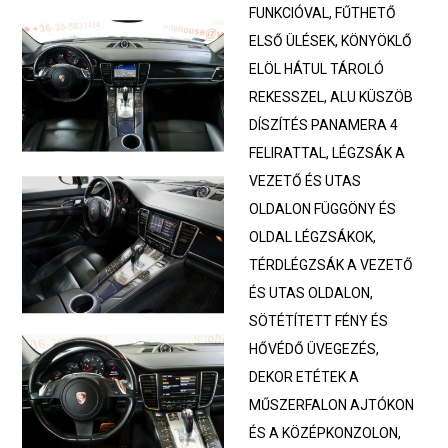
FUNKCIÓVAL, FŰTHETŐ
ELSŐ ÜLÉSEK, KÖNYÖKLŐ
ELÖL HÁTUL TÁROLÓ
REKESSZEL, ALU KÜSZÖB
DÍSZÍTÉS PANAMERA 4
FELIRATTAL, LÉGZSÁK A
VEZETŐ ÉS UTAS
OLDALON FÜGGÖNY ÉS
OLDAL LÉGZSÁKOK,
TÉRDLÉGZSÁK A VEZETŐ
ÉS UTAS OLDALON,
SÖTÉTÍTETT FÉNY ÉS
HŐVÉDŐ ÜVEGEZÉS,
DEKOR ETÉTEK A
MŰSZERFALON AJTÓKON
ÉS A KÖZÉPKONZOLON,