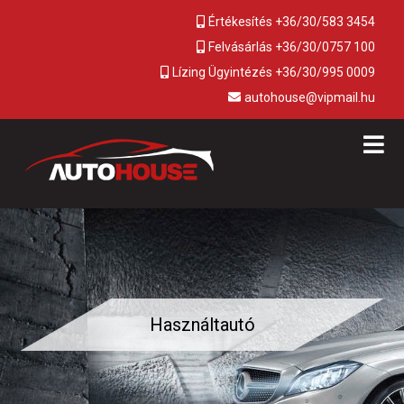
Értékesítés +36/30/583 3454
Felvásárlás +36/30/0757 100
Lízing Ügyintézés +36/30/995 0009
autohouse@vipmail.hu
Használtautó