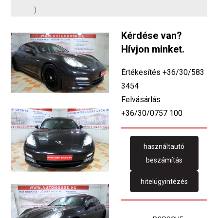
)
Kérdése van?
Hívjon minket.
Értékesítés +36/30/583
3454
Felvásárlás
+36/30/0757 100
használtautó
beszámítás
hitelügyintézés