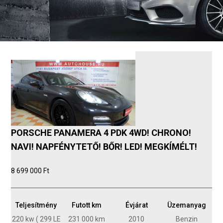
PORSCHE PANAMERA 4 PDK 4WD! CHRONO!
NAVI! NAPFÉNYTETŐ! BŐR! LED! MEGKÍMÉLT!
8 699 000 Ft
Teljesítmény
Futott km
Évjárat
Üzemanyag
220 kw ( 299 LE
231 000 km
2010
Benzin