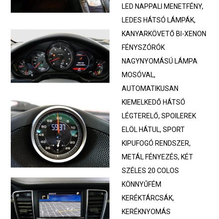
LED NAPPALI MENETFÉNY,
LEDES HÁTSÓ LÁMPÁK,
KANYARKÖVETŐ BI-XENON
FÉNYSZÓRÓK
NAGYNYOMÁSÚ LÁMPA
MOSÓVAL,
AUTOMATIKUSAN
KIEMELKEDŐ HÁTSÓ
LÉGTERELŐ, SPOILEREK
ELÖL HÁTUL, SPORT
KIPUFOGÓ RENDSZER,
METÁL FÉNYEZÉS, KÉT
SZÉLES 20 COLOS
KÖNNYŰFÉM
KERÉKTÁRCSÁK,
KERÉKNYOMÁS