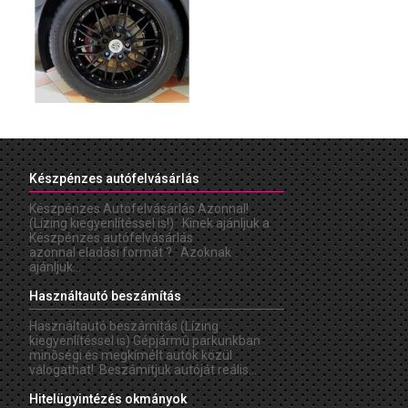
Készpénzes autófelvásárlás
Készpénzes Autófelvásárlás Azonnal!
(Lízing kiegyenlítéssel is!) Kinek ajánljuk a
Készpénzes autófelvásárlás
azonnal eladási formát ? Azoknak
ajánljuk...
Használtautó beszámítás
Használtautó beszámítás (Lízing
kiegyenlítéssel is) Gépjármû parkunkban
minõségi és megkímélt autók közül
válogathat! Beszámítjuk autóját reális...
Hitelügyintézés okmányok