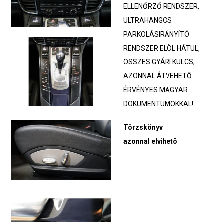
ELLENŐRZŐ RENDSZER,
ULTRAHANGOS
PARKOLÁSIRÁNYÍTÓ
RENDSZER ELÖL HÁTUL,
ÖSSZES GYÁRI KULCS,
AZONNAL ÁTVEHETŐ
ÉRVÉNYES MAGYAR
DOKUMENTUMOKKAL!
Törzskönyv
azonnal elvihetõ