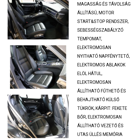
MAGASSÁG ÉS TÁVOLSÁG
ÁLLÍTÁSÚ, MOTOR
START&STOP RENDSZER,
SEBESSÉGSZABÁLYZÓ
TEMPOMAT,
ELEKTROMOSAN
NYITHATÓ NAPFÉNYTETŐ,
ELEKTROMOS ABLAKOK
ELÖL HÁTUL,
ELEKTROMOSAN
ÁLLÍTHATÓ FŰTHETŐ ÉS
BEHAJTHATÓ KÜLSŐ
TÜKRÖK, KÁRPIT: FEKETE
BŐR, ELEKTROMOSAN
ÁLLÍTHATÓ VEZETŐ ÉS
UTAS ÜLLÉS MEMÓRIA