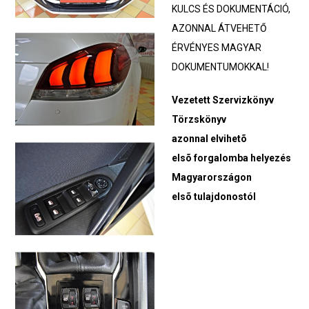
KULCS ÉS DOKUMENTÁCIÓ,
AZONNAL ÁTVEHETŐ
ÉRVÉNYES MAGYAR
DOKUMENTUMOKKAL!
Vezetett Szervizkönyv
Törzskönyv
azonnal elvihetõ
elsõ forgalomba helyezés
Magyarországon
elsõ tulajdonostól