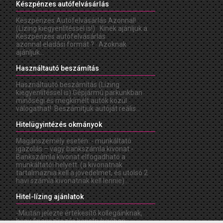
Készpénzes autófelvásárlás
Készpénzes Autófelvásárlás Azonnal!
(Lízing kiegyenlítéssel is!) Kinek ajánljuk a
Készpénzes autófelvásárlás
azonnal eladási formát ? Azoknak
ajánljuk...
Használtautó beszámítás
Használtautó beszámítás (Lízing
kiegyenlítéssel is) Gépjármû parkunkban
minõségi és megkímélt autók közül
válogathat! Beszámítjuk autóját reális...
Hitelügyintézés okmányok
Magánszemély esetén: - munkáltató
igazolás – vagy bankszámla kivonat -
Bankszámla kivonat elfogadható a
munkáltatói helyett. (a kivonatnak
tartalmaznia kell a jövedelmet, és utolsó 2
havi számla kivonatnak kell lennie)...
Hitel-lízing ajánlatok
-Miután jelezte értékesítõ kollegáinknak,
hogy finanszírozás konstrukcióban