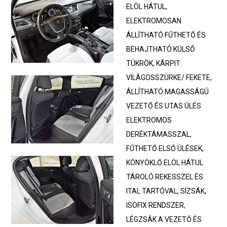
ELÖL HÁTUL,
ELEKTROMOSAN
ÁLLÍTHATÓ FŰTHETŐ ÉS
BEHAJTHATÓ KÜLSŐ
TÜKRÖK, KÁRPIT:
VILÁGOSSZÜRKE/ FEKETE,
ÁLLÍTHATÓ MAGASSÁGÚ
VEZETŐ ÉS UTAS ÜLÉS
ELEKTROMOS
DERÉKTÁMASSZAL,
FŰTHETŐ ELSŐ ÜLÉSEK,
KÖNYÖKLŐ ELÖL HÁTUL
TÁROLÓ REKESSZEL ÉS
ITAL TARTÓVAL, SÍZSÁK,
ISOFIX RENDSZER,
LÉGZSÁK A VEZETŐ ÉS