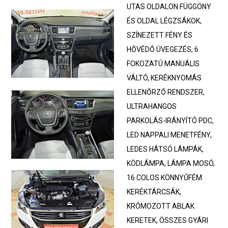
UTAS OLDALON FÜGGÖNY
ÉS OLDAL LÉGZSÁKOK,
SZÍNEZETT FÉNY ÉS
HŐVÉDŐ ÜVEGEZÉS, 6
FOKOZATÚ MANUÁLIS
VÁLTÓ, KERÉKNYOMÁS
ELLENŐRZŐ RENDSZER,
ULTRAHANGOS
PARKOLÁS-IRÁNYÍTÓ PDC,
LED NAPPALI MENETFÉNY,
LEDES HÁTSÓ LÁMPÁK,
KÖDLÁMPA, LÁMPA MOSÓ,
16 COLOS KÖNNYŰFÉM
KERÉKTÁRCSÁK,
KRÓMOZOTT ABLAK
KERETEK, ÖSSZES GYÁRI