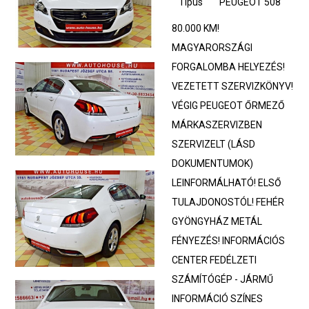
Típus
PEUGEOT 508
80.000 KM!
MAGYARORSZÁGI
FORGALOMBA HELYEZÉS!
VEZETETT SZERVIZKÖNYV!
VÉGIG PEUGEOT ŐRMEZŐ
MÁRKASZERVIZBEN
SZERVIZELT (LÁSD
DOKUMENTUMOK)
LEINFORMÁLHATÓ! ELSŐ
TULAJDONOSTÓL! FEHÉR
GYÖNGYHÁZ METÁL
FÉNYEZÉS! INFORMÁCIÓS
CENTER FEDÉLZETI
SZÁMÍTÓGÉP - JÁRMŰ
INFORMÁCIÓ SZÍNES