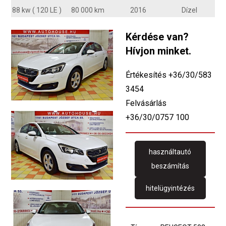
88 kw ( 120 LE )
80 000 km
2016
Dízel
Kérdése van?
Hívjon minket.
Értékesítés +36/30/583
3454
Felvásárlás
+36/30/0757 100
használtautó
beszámítás
hitelügyintézés