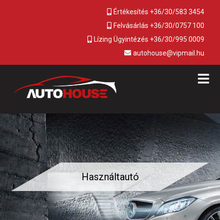
Értékesítés +36/30/583 3454
Felvásárlás +36/30/0757 100
Lízing Ügyintézés +36/30/995 0009
autohouse@vipmail.hu
Használtautó