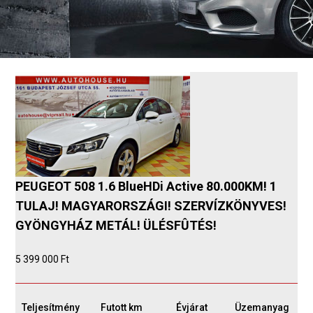
PEUGEOT 508 1.6 BlueHDi Active 80.000KM! 1
TULAJ! MAGYARORSZÁGI! SZERVÍZKÖNYVES!
GYÖNGYHÁZ METÁL! ÜLÉSFÛTÉS!
5 399 000 Ft
Teljesítmény
Futott km
Évjárat
Üzemanyag