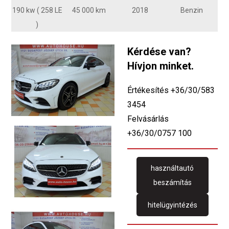
190 kw ( 258 LE
45 000 km
2018
Benzin
)
Kérdése van?
Hívjon minket.
Értékesítés +36/30/583
3454
Felvásárlás
+36/30/0757 100
használtautó
beszámítás
hitelügyintézés