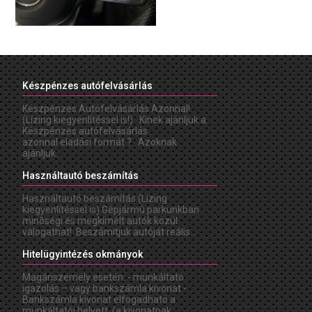
Készpénzes autófelvásárlás
Készpénzes Autófelvásárlás Azonnal!
(Lízing kiegyenlítéssel is!) Kinek ajánljuk a
Készpénzes autófelvásárlás
azonnal eladási formát ? Azoknak
ajánljuk...
Használtautó beszámítás
Használtautó beszámítás (Lízing
kiegyenlítéssel is) Gépjármû parkunkban
minõségi és megkímélt autók közül
válogathat! Beszámítjuk autóját reális...
Hitelügyintézés okmányok
Magánszemély esetén: - munkáltató
igazolás – vagy bankszámla kivonat -
Bankszámla kivonat elfogadható a
munkáltatói helyett. (a kivonatnak