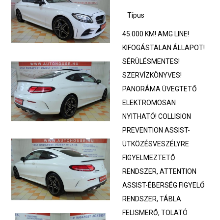
Típus
45.000 KM! AMG LINE!
KIFOGÁSTALAN ÁLLAPOT!
SÉRÜLÉSMENTES!
SZERVÍZKÖNYVES!
PANORÁMA ÜVEGTETŐ
ELEKTROMOSAN
NYITHATÓ! COLLISION
PREVENTION ASSIST-
ÜTKÖZÉSVESZÉLYRE
FIGYELMEZTETŐ
RENDSZER, ATTENTION
ASSIST-ÉBERSÉG FIGYELŐ
RENDSZER, TÁBLA
FELISMERŐ, TOLATÓ