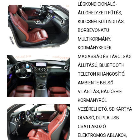
LÉGKONDICIONÁLÓ-
ÁLLÓHELYZETI FŰTÉS,
KULCSNÉLKÜLI INDÍTÁS,
BŐRBEVONATÚ
MULTIKORMÁNY,
KORMÁNYKERÉK
MAGASSÁG ÉS TÁVOLSÁG
ÁLLÍTÁSÚ, BLUETOOTH
TELEFON KIHANGOSÍTÓ,
AMBIENTE BELSŐ
VILÁGÍTÁS, RÁDIÓ/HIFI
KORMÁNYRÓL
VEZÉRELHETŐ, SD KÁRTYA
OLVASÓ, DUPLA USB
CSATLAKOZÓ,
ELEKTROMOS ABLAKOK,