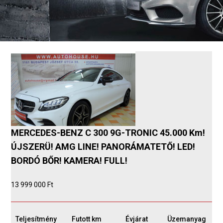
MERCEDES-BENZ C 300 9G-TRONIC 45.000 Km!
ÚJSZERÜ! AMG LINE! PANORÁMATETŐ! LED!
BORDÓ BŐR! KAMERA! FULL!
13 999 000 Ft
Teljesítmény
Futott km
Évjárat
Üzemanyag