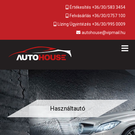
Értékesítés +36/30/583 3454
Felvásárlás +36/30/0757 100
Lízing Ügyintézés +36/30/995 0009
autohouse@vipmail.hu
Használtautó