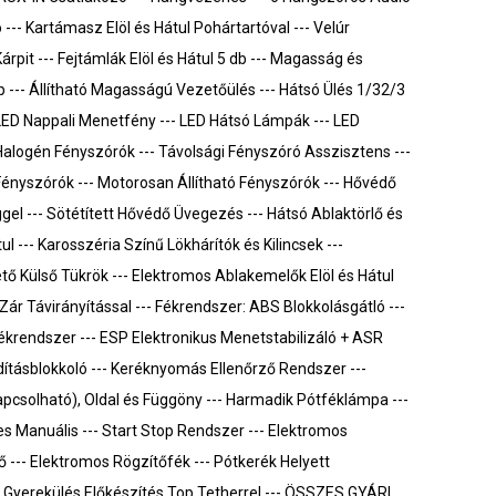
 --- Kartámasz Elöl és Hátul Pohártartóval --- Velúr
rpit --- Fejtámlák Elöl és Hátul 5 db --- Magasság és
 --- Állítható Magasságú Vezetőülés --- Hátsó Ülés 1/32/3
ED Nappali Menetfény --- LED Hátsó Lámpák --- LED
Halogén Fényszórók --- Távolsági Fényszóró Asszisztens ---
nyszórók --- Motorosan Állítható Fényszórók --- Hővédő
el --- Sötétített Hővédő Üvegezés --- Hátsó Ablaktörlő és
 --- Karosszéria Színű Lökhárítók és Kilincsek ---
tő Külső Tükrök --- Elektromos Ablakemelők Elöl és Hátul
Zár Távirányítással --- Fékrendszer: ABS Blokkolásgátló ---
krendszer --- ESP Elektronikus Menetstabilizáló + ASR
Indításblokkoló --- Keréknyomás Ellenőrző Rendszer ---
kapcsolható), Oldal és Függöny --- Harmadik Pótféklámpa ---
 Manuális --- Start Stop Rendszer --- Elektromos
-- Elektromos Rögzítőfék --- Pótkerék Helyett
X Gyerekülés Előkészítés Top Tetherrel --- ÖSSZES GYÁRI