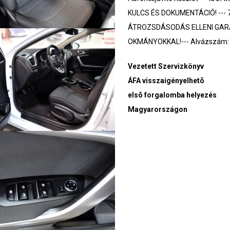
KULCS ÉS DOKUMENTÁCIÓ! --- 7
ÁTROZSDÁSODÁS ELLENI GAR
OKMÁNYOKKAL!--- Alvázszám
Vezetett Szervizkönyv
ÁFA visszaigényelhetõ
elsõ forgalomba helyezés
Magyarországon