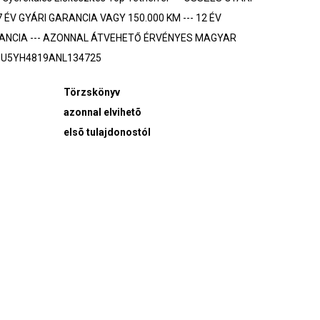
 ÉV GYÁRI GARANCIA VAGY 150.000 KM --- 12 ÉV
ANCIA --- AZONNAL ÁTVEHETŐ ÉRVÉNYES MAGYAR
: U5YH4819ANL134725
Törzskönyv
azonnal elvihetõ
elsõ tulajdonostól