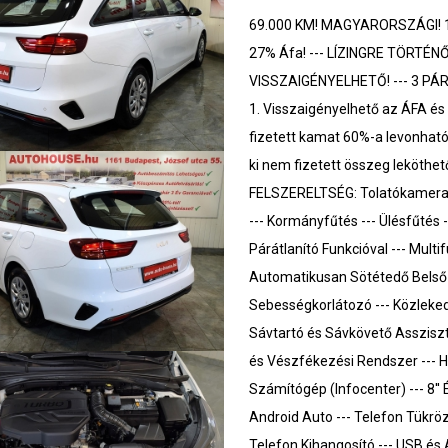
69.000 KM! MAGYARORSZÁGI! 1
27% Áfa! --- LÍZINGRE TÖRT
VISSZAIGÉNYELHETŐ! --- 3 
1. Visszaigényelhető az ÁFA és 
fizetett kamat 60%-a levonható a
ki nem fizetett összeg leköthet
FELSZERELTSÉG: Tolatókamera D
--- Kormányfűtés --- Ülésfűtés
Párátlanító Funkcióval --- Mult
Automatikusan Sötétedő Belső 
Sebességkorlátozó --- Közleked
Sávtartó és Sávkövető Asszisz
és Vészfékezési Rendszer --- H
Számítógép (Infocenter) --- 8''
Android Auto --- Telefon Tükrö
Telefon Kihangosító --- USB és