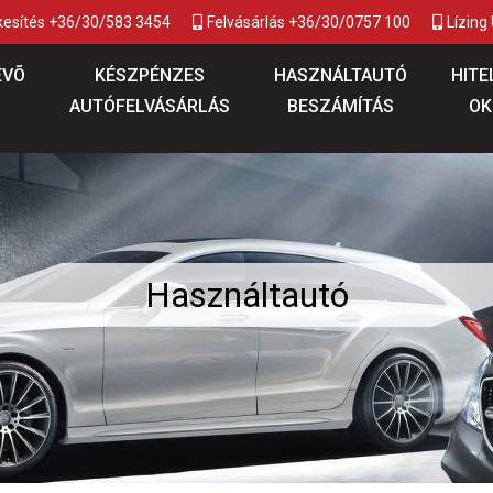
kesítés +36/30/583 3454
Felvásárlás +36/30/0757 100
Lízing
ÉVÕ
KÉSZPÉNZES
HASZNÁLTAUTÓ
HITE
AUTÓFELVÁSÁRLÁS
BESZÁMÍTÁS
OK
Használtautó