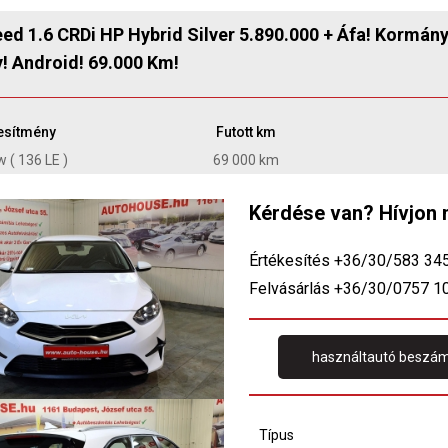
eed 1.6 CRDi HP Hybrid Silver 5.890.000 + Áfa! Kormán
y! Android! 69.000 Km!
jesítmény
Futott km
 ( 136 LE )
69 000 km
Kérdése van? Hívjon 
Értékesítés +36/30/583 34
Felvásárlás +36/30/0757 1
használtautó beszám
Típus