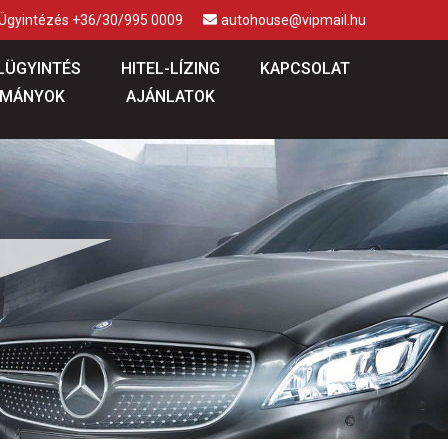
 Ügyintézés +36/30/995 0009
autohouse@vipmail.hu
LÜGYINTÉS
HITEL-LÍZING
KAPCSOLAT
MÁNYOK
AJÁNLATOK