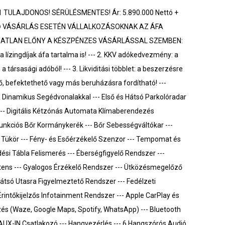
 TULAJDONOS! SÉRÜLÉSMENTES! Ár: 5.890.000 Nettó +
ÉNŐ VÁSÁRLÁS ESETÉN VÁLLALKOZÁSOKNAK AZ ÁFA
PÁRATLAN ELŐNY A KÉSZPÉNZES VÁSÁRLÁSSAL SZEMBEN:
a lízingdíjak áfa tartalma is! --- 2. KKV adókedvezmény: a
 társasági adóból! --- 3. Likviditási többlet: a beszerzésre
ő, befektethető vagy más beruházásra fordítható! ---
inamikus Segédvonalakkal --- Első és Hátsó Parkolóradar
 --- Digitális Kétzónás Automata Klímaberendezés
ifunkciós Bőr Kormánykerék --- Bőr Sebességváltókar ---
Tükör --- Fény- és Esőérzékelő Szenzor --- Tempomat és
ési Tábla Felismerés --- Éberségfigyelő Rendszer ---
tens --- Gyalogos Érzékelő Rendszer --- Ütközésmegelőző
átsó Utasra Figyelmeztető Rendszer --- Fedélzeti
 Érintőkijelzős Infotainment Rendszer --- Apple CarPlay és
zés (Waze, Google Maps, Spotify, WhatsApp) --- Bluetooth
 AUX-IN Csatlakozó --- Hangvezérlés --- 6 Hangszórós Audió