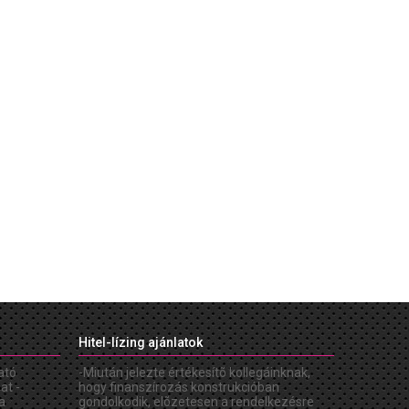
Hitel-lízing ajánlatok
ató
-Miután jelezte értékesítõ kollegáinknak,
at -
hogy finanszírozás konstrukcióban
a
gondolkodik, elõzetesen a rendelkezésre