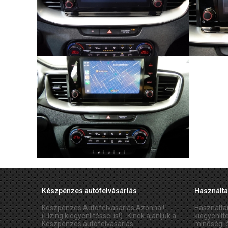
Készpénzes autófelvásárlás
Használta
Készpénzes Autófelvásárlás Azonnal!
Használta
(Lízing kiegyenlítéssel is!) Kinek ajánljuk a
kiegyenlít
Készpénzes autófelvásárlás
minõségi 