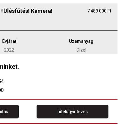
y+Ülésfűtés! Kamera!
7 489 000 Ft
Évjárat
Üzemanyag
2022
Dízel
minket.
54
00
ítás
hitelügyintézés