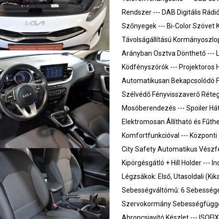
Rendszer --- DAB Digitális Rádió
Szőnyegek --- Bi-Color Szövet Ká
Távolságállítású Kormányoszlop
Arányban Osztva Dönthető --- L
Ködfényszórók --- Projektoros 
Automatikusan Bekapcsolódó Fé
Szélvédő Fényvisszaverő Rétegg
Mosóberendezés --- Spoiler Hátul
Elektromosan Állítható és Fűthe
Komfortfunkcióval --- Központi 
City Safety Automatikus Vészfé
Kipörgésgátló + Hill Holder --- 
Légzsákok: Első, Utasoldali (Ki
Sebességváltómű: 6 Sebességes
Szervokormány Sebességfüggő -
Abroncsjavító Készlet --- ISOFI