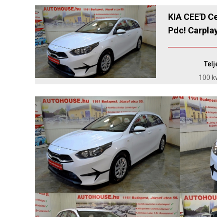
KIA CEE'D C
Pdc! Carpla
Tel
100 kw