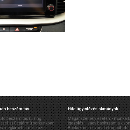
utó beszámítás
Hitelügyintézés okmányok
utó beszámítás (Lízing
Magánszemély esetén: - munkált
éssel is) Gépjármû parkunkban
igazolás – vagy bankszámla kivon
és megkímélt autók közül
Bankszámla kivonat elfogadható 