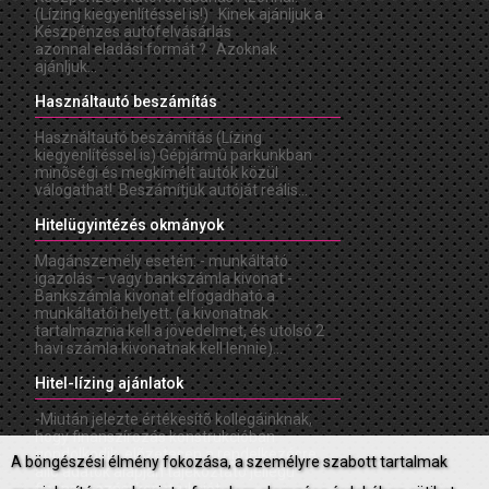
(Lízing kiegyenlítéssel is!) Kinek ajánljuk a
Készpénzes autófelvásárlás
azonnal eladási formát ? Azoknak
ajánljuk...
Használtautó beszámítás
Használtautó beszámítás (Lízing
kiegyenlítéssel is) Gépjármû parkunkban
minõségi és megkímélt autók közül
válogathat! Beszámítjuk autóját reális...
Hitelügyintézés okmányok
Magánszemély esetén: - munkáltató
igazolás – vagy bankszámla kivonat -
Bankszámla kivonat elfogadható a
munkáltatói helyett. (a kivonatnak
tartalmaznia kell a jövedelmet, és utolsó 2
havi számla kivonatnak kell lennie)...
Hitel-lízing ajánlatok
-Miután jelezte értékesítõ kollegáinknak,
hogy finanszírozás konstrukcióban
gondolkodik, elõzetesen a rendelkezésre
A böngészési élmény fokozása, a személyre szabott tartalmak
álló adatok alapján tájékoztató jellegû
finanszírozási konstrukciót...