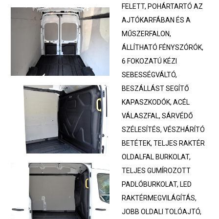
FELETT, POHÁRTARTÓ AZ
AJTÓKARFÁBAN ÉS A
MŰSZERFALON,
ÁLLÍTHATÓ FÉNYSZÓRÓK,
6 FOKOZATÚ KÉZI
SEBESSÉGVÁLTÓ,
BESZÁLLÁST SEGÍTŐ
KAPASZKODÓK, ACÉL
VÁLASZFAL, SÁRVÉDŐ
SZÉLESÍTÉS, VÉSZHÁRÍTÓ
BETÉTEK, TELJES RAKTÉR
OLDALFAL BURKOLAT,
TELJES GUMÍROZOTT
PADLÓBURKOLAT, LED
RAKTÉRMEGVILÁGÍTÁS,
JOBB OLDALI TOLÓAJTÓ,