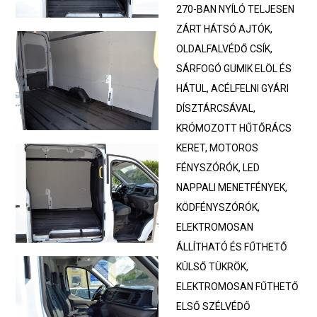
270-BAN NYÍLÓ TELJESEN
ZÁRT HÁTSÓ AJTÓK,
OLDALFALVÉDŐ CSÍK,
SÁRFOGÓ GUMIK ELÖL ÉS
HÁTUL, ACÉLFELNI GYÁRI
DÍSZTÁRCSÁVAL,
KRÓMOZOTT HŰTŐRÁCS
KERET, MOTOROS
FÉNYSZÓRÓK, LED
NAPPALI MENETFÉNYEK,
KÖDFÉNYSZÓRÓK,
ELEKTROMOSAN
ÁLLÍTHATÓ ÉS FŰTHETŐ
KÜLSŐ TÜKRÖK,
ELEKTROMOSAN FŰTHETŐ
ELSŐ SZÉLVÉDŐ