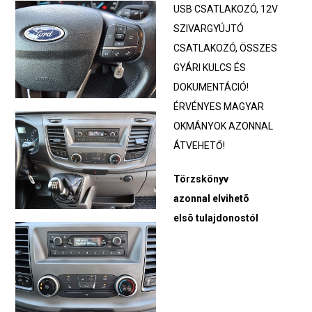
USB CSATLAKOZÓ, 12V
SZIVARGYÚJTÓ
CSATLAKOZÓ, ÖSSZES
GYÁRI KULCS ÉS
DOKUMENTÁCIÓ!
ÉRVÉNYES MAGYAR
OKMÁNYOK AZONNAL
ÁTVEHETŐ!
Törzskönyv
azonnal elvihetõ
elsõ tulajdonostól