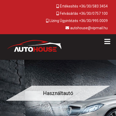
Értékesítés +36/30/583 3454
Felvásárlás +36/30/0757 100
Lízing Ügyintézés +36/30/995 0009
autohouse@vipmail.hu
Használtautó