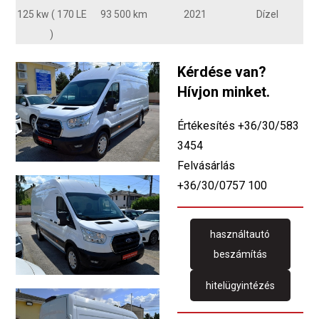
125 kw ( 170 LE
93 500 km
2021
Dízel
)
Kérdése van?
Hívjon minket.
Értékesítés +36/30/583
3454
Felvásárlás
+36/30/0757 100
használtautó
beszámítás
hitelügyintézés