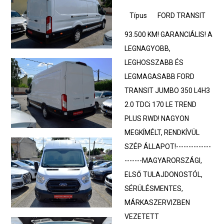
Típus
FORD TRANSIT
93.500 KM! GARANCIÁLIS! A
LEGNAGYOBB,
LEGHOSSZABB ÉS
LEGMAGASABB FORD
TRANSIT JUMBO 350 L4H3
2.0 TDCi 170 LE TREND
PLUS RWD! NAGYON
MEGKÍMÉLT, RENDKÍVÜL
SZÉP ÁLLAPOT!--------------
-------MAGYARORSZÁGI,
ELSŐ TULAJDONOSTÓL,
SÉRÜLÉSMENTES,
MÁRKASZERVIZBEN
VEZETETT