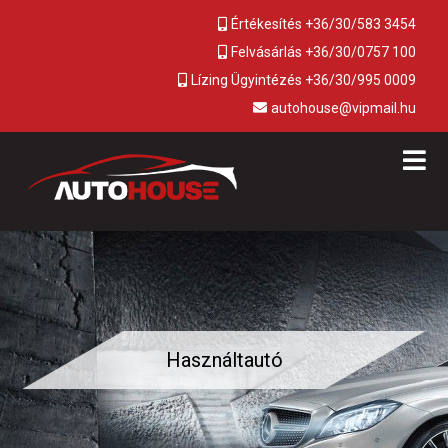
Értékesítés +36/30/583 3454
Felvásárlás +36/30/0757 100
Lízing Ügyintézés +36/30/995 0009
autohouse@vipmail.hu
Használtautó