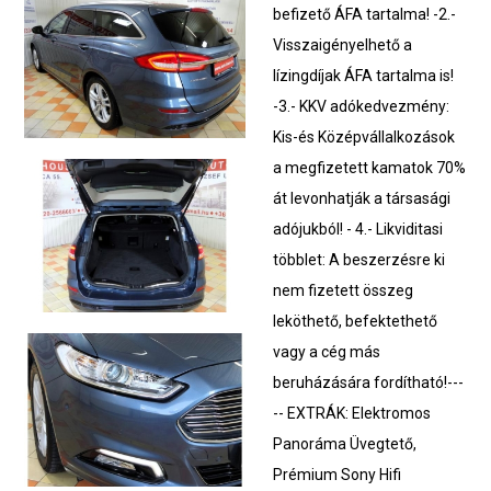
befizető ÁFA tartalma! -2.-
Visszaigényelhető a
lízingdíjak ÁFA tartalma is!
-3.- KKV adókedvezmény:
Kis-és Középvállalkozások
a megfizetett kamatok 70%
át levonhatják a társasági
adójukból! - 4.- Likviditasi
többlet: A beszerzésre ki
nem fizetett összeg
leköthető, befektethető
vagy a cég más
beruházására fordítható!---
-- EXTRÁK: Elektromos
Panoráma Üvegtető,
Prémium Sony Hifi