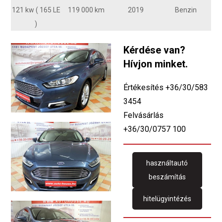
121 kw ( 165 LE
119 000 km
2019
Benzin
)
Kérdése van?
Hívjon minket.
Értékesítés +36/30/583
3454
Felvásárlás
+36/30/0757 100
használtautó
beszámítás
hitelügyintézés