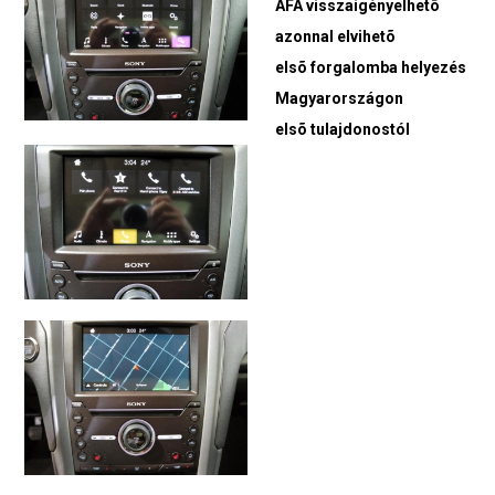
ÁFA visszaigényelhetõ
azonnal elvihetõ
elsõ forgalomba helyezés
Magyarországon
elsõ tulajdonostól