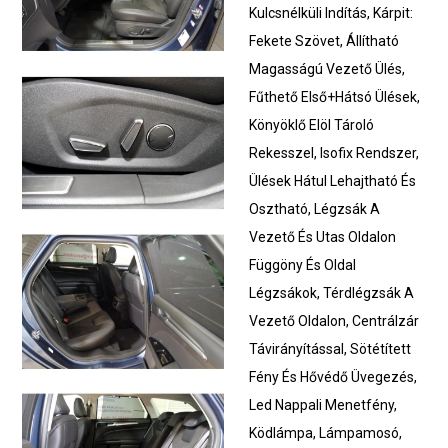
Kulcsnélküli Indítás, Kárpit:
Fekete Szövet, Állítható
Magasságú Vezető Ülés,
Fűthető Első+Hátsó Ülések,
Könyöklő Elöl Tároló
Rekesszel, Isofix Rendszer,
Ülések Hátul Lehajtható És
Osztható, Légzsák A
Vezető És Utas Oldalon
Függöny És Oldal
Légzsákok, Térdlégzsák A
Vezető Oldalon, Centrálzár
Távirányítással, Sötétített
Fény És Hővédő Üvegezés,
Led Nappali Menetfény,
Ködlámpa, Lámpamosó,