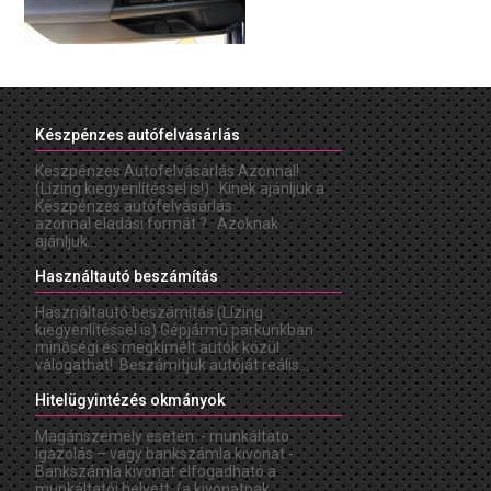
Készpénzes autófelvásárlás
Készpénzes Autófelvásárlás Azonnal!
(Lízing kiegyenlítéssel is!) Kinek ajánljuk a
Készpénzes autófelvásárlás
azonnal eladási formát ? Azoknak
ajánljuk...
Használtautó beszámítás
Használtautó beszámítás (Lízing
kiegyenlítéssel is) Gépjármû parkunkban
minõségi és megkímélt autók közül
válogathat! Beszámítjuk autóját reális...
Hitelügyintézés okmányok
Magánszemély esetén: - munkáltató
igazolás – vagy bankszámla kivonat -
Bankszámla kivonat elfogadható a
munkáltatói helyett. (a kivonatnak