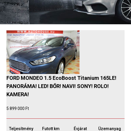
FORD MONDEO 1.5 EcoBoost Titanium 165LE!
PANORÁMA! LED! BŐR! NAVI! SONY! ROLO!
KAMERA!
5 899 000 Ft
Teljesítmény
Futott km
Évjárat
Üzemanyag