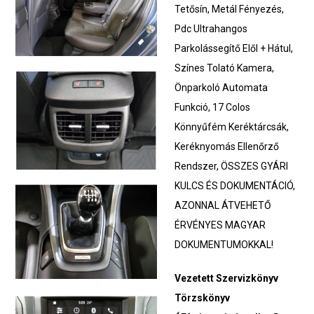
Tetősín, Metál Fényezés,
Pdc Ultrahangos
Parkolássegítő Elől + Hátul,
Színes Tolató Kamera,
Önparkoló Automata
Funkció, 17 Colos
Könnyűfém Keréktárcsák,
Keréknyomás Ellenőrző
Rendszer, ÖSSZES GYÁRI
KULCS ÉS DOKUMENTÁCIÓ,
AZONNAL ÁTVEHETŐ
ÉRVÉNYES MAGYAR
DOKUMENTUMOKKAL!
Vezetett Szervizkönyv
Törzskönyv