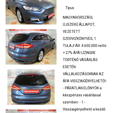
Típus
MAGYARORSZÁGI,
ÚJSZERŰ ÁLLAPOT,
VEZETETT
SZERVIZKÖNYVES, 1
TULAJ! ÁR: 4.650.000 nettó
+ 27% ÁFÁ! LÍZINGRE
TÖRTÉNŐ VÁSÁRLÁS
ESETÉN
VÁLLALKOZÁSOKNAK AZ
ÁFA VISSZAIGÉNYELHETŐ!-
- PÁRATLAN ELŐNYÖK a
készpénzes vásárlással
szemben: - 1.-
Visszaigényelhető a kezdő