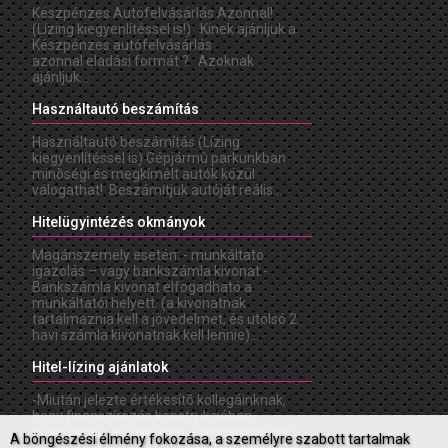
Készpénzes Autófelvásárlás Azonnal!
(Lízing kiegyenlítéssel is!) Kinek ajánljuk a
Készpénzes autófelvásárlás
azonnal eladási formát ? Azoknak
ajánljuk...
Használtautó beszámítás
Használtautó beszámítás (Lízing
kiegyenlítéssel is) Gépjármû parkunkban
minõségi és megkímélt autók közül
válogathat! Beszámítjuk autóját reális...
Hitelügyintézés okmányok
Magánszemély esetén: - munkáltató
igazolás – vagy bankszámla kivonat -
Bankszámla kivonat elfogadható a
munkáltatói helyett. (a kivonatnak
tartalmaznia kell a jövedelmet, és utolsó 2
havi számla kivonatnak kell lennie)...
Hitel-lízing ajánlatok
-Miután jelezte értékesítõ kollegáinknak,
hogy finanszírozás konstrukcióban
gondolkodik, elõzetesen a rendelkezésre
A böngészési élmény fokozása, a személyre szabott tartalmak
álló adatok alapján tájékoztató jellegû