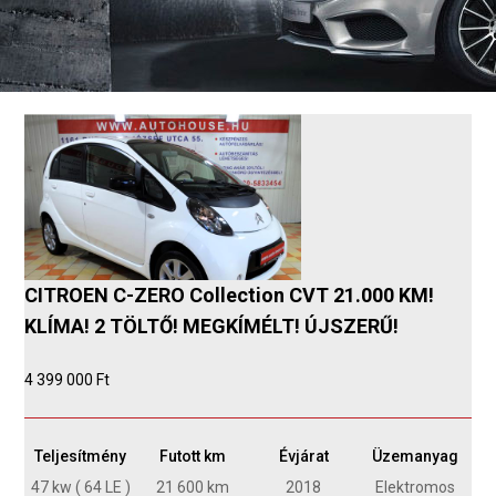
CITROEN C-ZERO Collection CVT 21.000 KM!
KLÍMA! 2 TÖLTŐ! MEGKÍMÉLT! ÚJSZERŰ!
4 399 000 Ft
Teljesítmény
Futott km
Évjárat
Üzemanyag
47 kw ( 64 LE )
21 600 km
2018
Elektromos