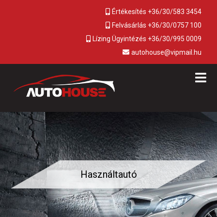
Értékesítés +36/30/583 3454
Felvásárlás +36/30/0757 100
Lízing Ügyintézés +36/30/995 0009
autohouse@vipmail.hu
Használtautó