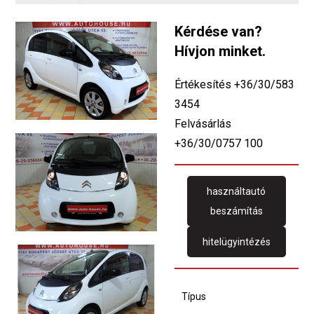
Kérdése van?
Hívjon minket.
Értékesítés +36/30/583
3454
Felvásárlás
+36/30/0757 100
használtautó
beszámítás
hitelügyintézés
Típus