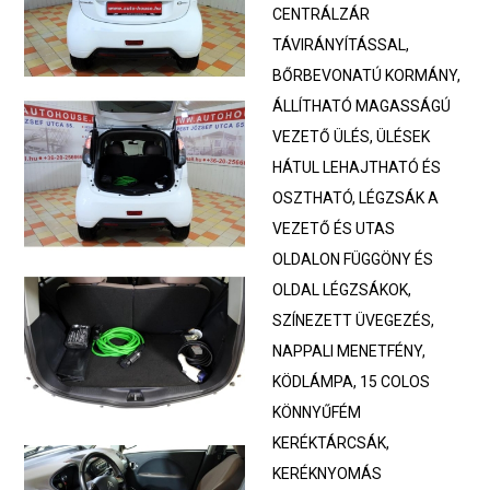
CENTRÁLZÁR
TÁVIRÁNYÍTÁSSAL,
BŐRBEVONATÚ KORMÁNY,
ÁLLÍTHATÓ MAGASSÁGÚ
VEZETŐ ÜLÉS, ÜLÉSEK
HÁTUL LEHAJTHATÓ ÉS
OSZTHATÓ, LÉGZSÁK A
VEZETŐ ÉS UTAS
OLDALON FÜGGÖNY ÉS
OLDAL LÉGZSÁKOK,
SZÍNEZETT ÜVEGEZÉS,
NAPPALI MENETFÉNY,
KÖDLÁMPA, 15 COLOS
KÖNNYŰFÉM
KERÉKTÁRCSÁK,
KERÉKNYOMÁS