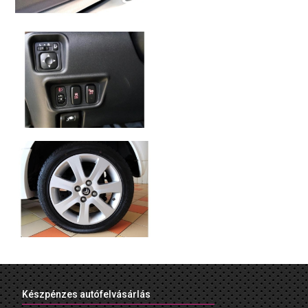
Készpénzes autófelvásárlás