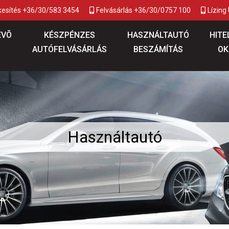
kesítés +36/30/583 3454
Felvásárlás +36/30/0757 100
Lízing
ÉVÕ
KÉSZPÉNZES
HASZNÁLTAUTÓ
HITE
AUTÓFELVÁSÁRLÁS
BESZÁMÍTÁS
OK
Használtautó