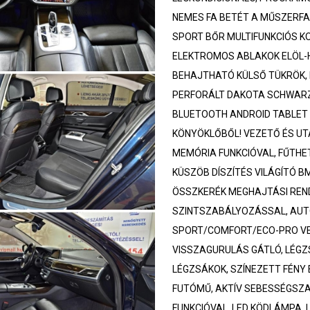
NEMES FA BETÉT A MŰSZERF
SPORT BŐR MULTIFUNKCIÓS 
ELEKTROMOS ABLAKOK ELÖL-
BEHAJTHATÓ KÜLSŐ TÜKRÖK, K
PERFORÁLT DAKOTA SCHWARZ
BLUETOOTH ANDROID TABLET 
KÖNYÖKLŐBŐL! VEZETŐ ÉS U
MEMÓRIA FUNKCIÓVAL, FŰTHE
KÜSZÖB DÍSZÍTÉS VILÁGÍTÓ B
ÖSSZKERÉK MEGHAJTÁSI REN
SZINTSZABÁLYOZÁSSAL, AUT
SPORT/COMFORT/ECO-PRO VE
VISSZAGURULÁS GÁTLÓ, LÉGZ
LÉGZSÁKOK, SZÍNEZETT FÉNY
FUTÓMŰ, AKTÍV SEBESSÉGSZ
FUNKCIÓVAL, LED KÖDLÁMPA,