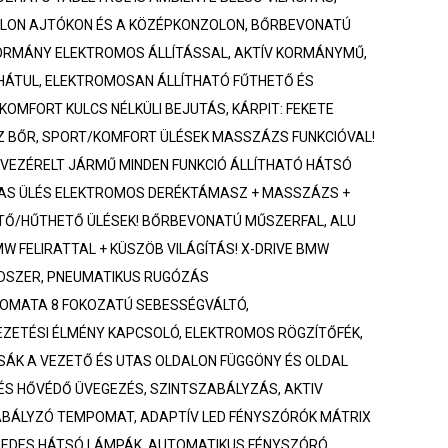
ALON AJTÓKON ÉS A KÖZÉPKONZOLON, BŐRBEVONATÚ
KORMÁNY ELEKTROMOS ÁLLÍTÁSSAL, AKTÍV KORMÁNYMŰ,
HÁTUL, ELEKTROMOSAN ÁLLÍTHATÓ FŰTHETŐ ÉS
OMFORT KULCS NÉLKÜLI BEJUTÁS, KÁRPIT: FEKETE
 BŐR, SPORT/KOMFORT ÜLÉSEK MASSZÁZS FUNKCIÓVAL!
VEZÉRELT JÁRMŰ MINDEN FUNKCIÓ ÁLLÍTHATÓ HÁTSÓ
TAS ÜLÉS ELEKTROMOS DERÉKTÁMASZ + MASSZÁZS +
TŐ/HŰTHETŐ ÜLÉSEK! BŐRBEVONATÚ MŰSZERFAL, ALU
MW FELIRATTAL + KÜSZÖB VILÁGÍTÁS! X-DRIVE BMW
DSZER, PNEUMATIKUS RUGÓZÁS
OMATA 8 FOKOZATÚ SEBESSÉGVÁLTÓ,
ZETÉSI ÉLMÉNY KAPCSOLÓ, ELEKTROMOS RÖGZÍTŐFÉK,
SÁK A VEZETŐ ÉS UTAS OLDALON FÜGGÖNY ÉS OLDAL
 ÉS HŐVÉDŐ ÜVEGEZÉS, SZINTSZABÁLYZÁS, AKTIV
ABÁLYZÓ TEMPOMAT, ADAPTÍV LED FÉNYSZÓRÓK MÁTRIX
 LEDES HÁTSÓ LÁMPÁK, AUTOMATIKUS FÉNYSZÓRÓ