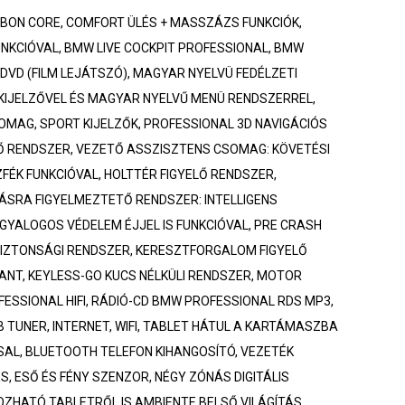
BON CORE, COMFORT ÜLÉS + MASSZÁZS FUNKCIÓK,
NKCIÓVAL, BMW LIVE COCKPIT PROFESSIONAL, BMW
 DVD (FILM LEJÁTSZÓ), MAGYAR NYELVÜ FEDÉLZETI
KIJELZŐVEL ÉS MAGYAR NYELVŰ MENÜ RENDSZERREL,
OMAG, SPORT KIJELZŐK, PROFESSIONAL 3D NAVIGÁCIÓS
Ő RENDSZER, VEZETŐ ASSZISZTENS CSOMAG: KÖVETÉSI
ÉK FUNKCIÓVAL, HOLTTÉR FIGYELŐ RENDSZER,
SRA FIGYELMEZTETŐ RENDSZER: INTELLIGENS
GYALOGOS VÉDELEM ÉJJEL IS FUNKCIÓVAL, PRE CRASH
BIZTONSÁGI RENDSZER, KERESZTFORGALOM FIGYELŐ
ANT, KEYLESS-GO KUCS NÉLKÜLI RENDSZER, MOTOR
ESSIONAL HIFI, RÁDIÓ-CD BMW PROFESSIONAL RDS MP3,
 TUNER, INTERNET, WIFI, TABLET HÁTUL A KARTÁMASZBA
AL, BLUETOOTH TELEFON KIHANGOSÍTÓ, VEZETÉK
S, ESŐ ÉS FÉNY SZENZOR, NÉGY ZÓNÁS DIGITÁLIS
ZHATÓ TABLETRŐL IS AMBIENTE BELSŐ VILÁGÍTÁS,