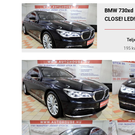
BMW 730xd 
CLOSE! LED
Tel
195 kw