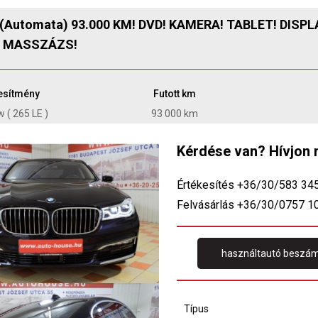
(Automata) 93.000 KM! DVD! KAMERA! TABLET! DISP
! MASSZÁZS!
jesítmény
Futott km
 ( 265 LE )
93 000 km
Kérdése van? Hívjon 
Értékesítés +36/30/583 34
Felvásárlás +36/30/0757 1
használtautó beszám
Típus