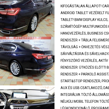
KIFOGÁSTALAN ÁLLAPOT! CAR
ANDROID TABLET VEZÉRELT FU
TABLET! BMW DISPLAY KULCS,
SZÁMÍTÓGÉP MULTIFUNKCIÓS 
HANGVEZÉRLÉS, BUSINESS CS
RENDSZER + TÁBLA FELISMER
TÁVOLSÁG + ÖNVEZETÉS VÉSZF
SÁVVÁLTÁSRA ÉS SÁVELHAGYÁ
FÉNYSZÓRÓ VEZÉRLÉS, AKTÍV 
RENDSZER: ÜTKÖZÉS ELŐTTI 
RENDSZER + PARKOLÓ ASSIST
START&STOP RENDSZER, PROF
AUX ÉS USB CSATLAKOZÓ, DAB
INTEGRÁLVA TÖLTŐ ÁLLOMÁSS
NÉLKÜLI MOBIL TELEFON TÖLTÉ
LÉGKONDICIONÁLÓ, PROGRAMO