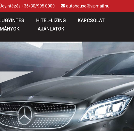
 Ügyintézés +36/30/995 0009
autohouse@vipmail.hu
LÜGYINTÉS
HITEL-LÍZING
KAPCSOLAT
MÁNYOK
AJÁNLATOK