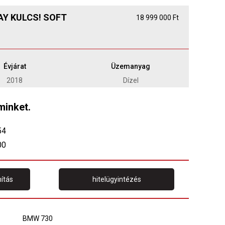
LAY KULCS! SOFT
18 999 000 Ft
Évjárat
Üzemanyag
2018
Dízel
minket.
54
00
ítás
hitelügyintézés
BMW 730