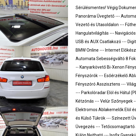
Sérülésmentes! Végig Dokumentál
Panoráma Üvegtető --- Automat
Vezető és Utasoldalon --- Fűthet
Hangulatvilágítás --- Navigáció
USB és AUX Csatlakozó --- Digi
BMW Online --- Internet Előkész
Automata Sebességváltó 8 Fokoz
-- Kanyarkövető Bi-Xenon Fény
Fényszórók --- Esőérzékelő Abla
Fényszóró Asszisztens --- Világ
--- Parkolóradar Elöl és Hátul
Kétzónás --- Velúr Szőnyegek ---
Elektromos Ablakemelők Elöl és
és Külső Tükrök --- Színezett 
Üvegezés --- Tetőcsomagtartó S
Külön Nyitható --- Isofix Gyere