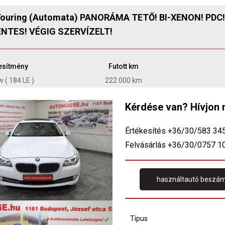
ouring (Automata) PANORÁMA TETŐ! BI-XENON! PDC
NTES! VÉGIG SZERVÍZELT!
jesítmény
Futott km
 ( 184 LE )
222 000 km
Kérdése van? Hívjon 
Értékesítés +36/30/583 34
Felvásárlás +36/30/0757 1
használtautó beszám
Típus