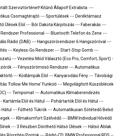
t Szerviztörténet! Kitűnő Állapot! Extralista: ---
ikus Csomagtérajtó --- Sportülések --- Deréktámasz
ő Ülések Elöl --- Bőr Dakota Kárpitozás --- Faberakás ---
s Rendszer Professional --- Bluetooth Telefon és Zene ---
tális Rádió (DAB) --- Hangszórórendszer 6 Hangszóróval ---
ítés --- Keyless-Go Rendszer --- Start-Stop Gomb ---
atú --- Vezetési Mód Választó (Eco Pro, Comfort, Sport) -
szórók --- Fényszórómosó Rendszer --- Automatikus
ktörlő --- Ködlámpák Elöl --- Kanyarodási Fény --- Távolsági
ítás 'Follow Me Home' Funkció --- Megvilágított Küszöblécek
 (PDC) --- Tempomat --- Automatikus Klímaberendezés
 Kartámla Elöl és Hátul --- Pohártartók Elöl és Hátul ---
 Hátul --- Fűthető Tükrök --- Automatikusan Sötétedő Belső
Üvegek --- Klímakomfort Szélvédő --- BMW Individual Hővédő
ínek --- 3 Részben Dönthető Hátsó Ülések --- Hátsó Ablak
külés Rögzítési Pontok --- Rádió-CD: BMW Professional RDS --