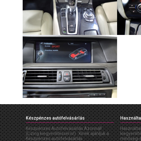
Készpénzes autófelvásárlás
Használta
Készpénzes Autófelvásárlás Azonnal!
Használta
(Lízing kiegyenlítéssel is!) Kinek ajánljuk a
kiegyenlít
Készpénzes autófelvásárlás
minõségi 