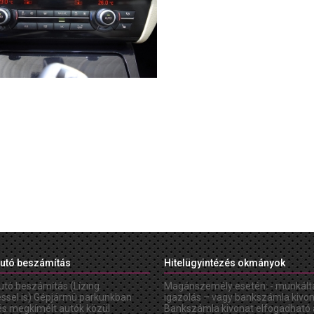
utó beszámítás
Hitelügyintézés okmányok
utó beszámítás (Lízing
Magánszemély esetén: - munkált
éssel is) Gépjármû parkunkban
igazolás – vagy bankszámla kivon
és megkímélt autók közül
Bankszámla kivonat elfogadható 