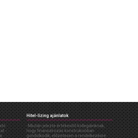
Hitel-lízing ajánlatok
ató
-Miután jelezte értékesítõ kollegáinknak,
at -
hogy finanszírozás konstrukcióban
a
gondolkodik, elõzetesen a rendelkezésre