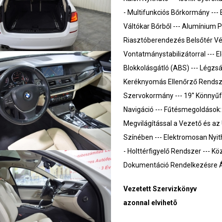
- Multifunkciós Bőrkormány --- E
Váltókar Bőrből --- Alumínium Pe
Riasztóberendezés Belsőtér V
Vontatmánystabilizátorral --- El
Blokkolásgátló (ABS) --- Légzsá
Keréknyomás Ellenőrző Rendsze
Szervokormány --- 19'' Könnyűf
Navigáció --- Fűtésmegoldások:
Megvilágítással a Vezető és az 
Színében --- Elektromosan Nyit
- Holttérfigyelő Rendszer --- Kö
Dokumentáció Rendelkezésre Á
Vezetett Szervizkönyv
azonnal elvihetõ