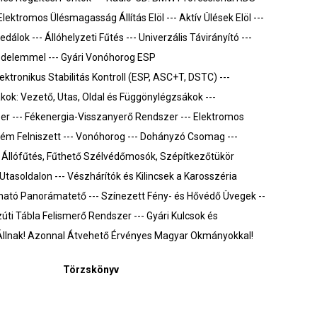
lektromos Ülésmagasság Állítás Elöl --- Aktív Ülések Elöl ---
dálok --- Állóhelyzeti Fűtés --- Univerzális Távirányító ---
édelemmel --- Gyári Vonóhorog ESP
ektronikus Stabilitás Kontroll (ESP, ASC+T, DSTC) ---
kok: Vezető, Utas, Oldal és Függönylégzsákok ---
r --- Fékenergia-Visszanyerő Rendszer --- Elektromos
ém Felniszett --- Vonóhorog --- Dohányzó Csomag ---
 Állófűtés, Fűthető Szélvédőmosók, Szépítkezőtükör
Utasoldalon --- Vészhárítók és Kilincsek a Karosszéria
ható Panorámatető --- Színezett Fény- és Hővédő Üvegek --
zúti Tábla Felismerő Rendszer --- Gyári Kulcsok és
llnak! Azonnal Átvehető Érvényes Magyar Okmányokkal!
Törzskönyv