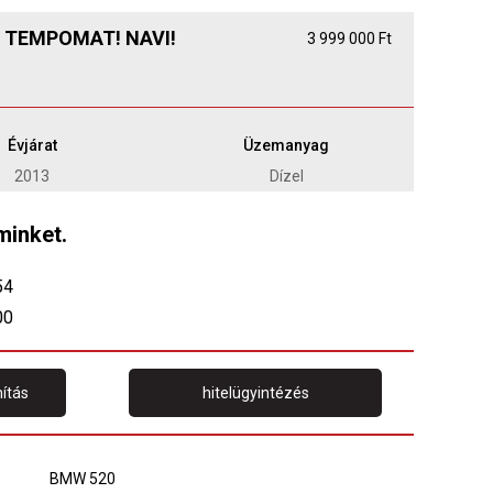
! TEMPOMAT! NAVI!
3 999 000 Ft
Évjárat
Üzemanyag
2013
Dízel
minket.
54
00
ítás
hitelügyintézés
BMW 520