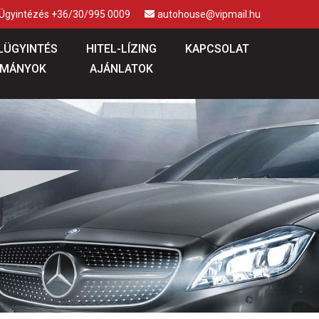
 Ügyintézés +36/30/995 0009
autohouse@vipmail.hu
LÜGYINTÉS
HITEL-LÍZING
KAPCSOLAT
MÁNYOK
AJÁNLATOK